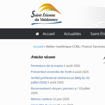
Skip
to
content
Accueil
Actualités
Saint É
Accueil
»
Atelier numérique CCML / France Services – 
Articles récents
Fermeture de la mairie
5 août 2026
Prévention incendie de forêt
4 août 2026
Arrêté préfectoral sécheresse [MAJ du 30
juillet 2026]
3 août 2026
Recensement citoyen, pensez-y !
10 juillet
2026
Menus cantine
22 juin 2026